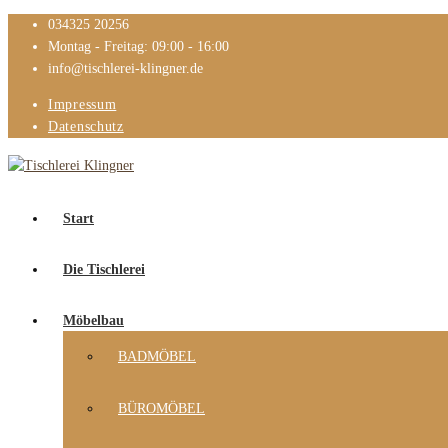
034325 20256
Montag - Freitag: 09:00 - 16:00
info@tischlerei-klingner.de
Impressum
Datenschutz
Start
Die Tischlerei
Möbelbau
BADMÖBEL
BÜROMÖBEL