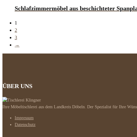
Schlafzimmermöbel aus beschichteter Spanpla
1
2
3
→
ÜBER UNS
Ihre Möbeltischlerei aus dem Landkreis Döbeln. Der Spezialist für Ihre Wüns
Impressum
Datenschutz