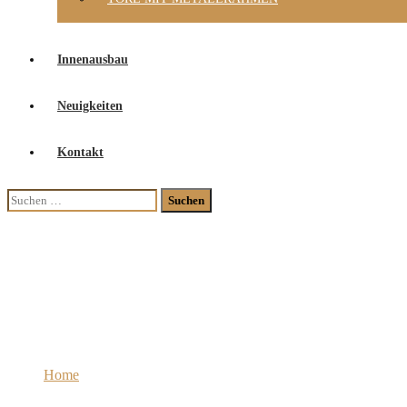
Innenausbau
Neuigkeiten
Kontakt
Suchen
nach:
Tisch rund – auszieh
Home
Projects