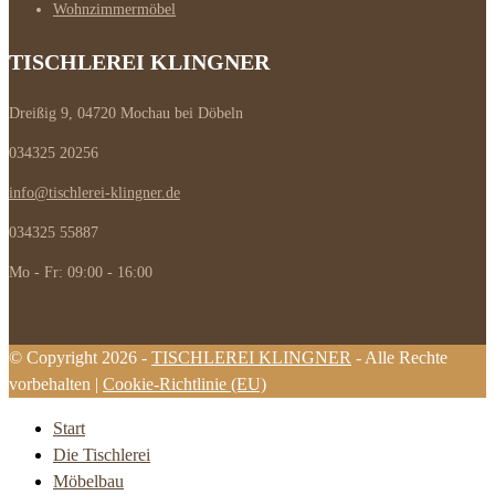
Wohnzimmermöbel
TISCHLEREI KLINGNER
Dreißig 9, 04720 Mochau bei Döbeln
034325 20256
info@tischlerei-klingner.de
034325 55887
Mo - Fr: 09:00 - 16:00
© Copyright 2026 -
TISCHLEREI KLINGNER
- Alle Rechte
vorbehalten |
Cookie-Richtlinie (EU)
Start
Die Tischlerei
Möbelbau