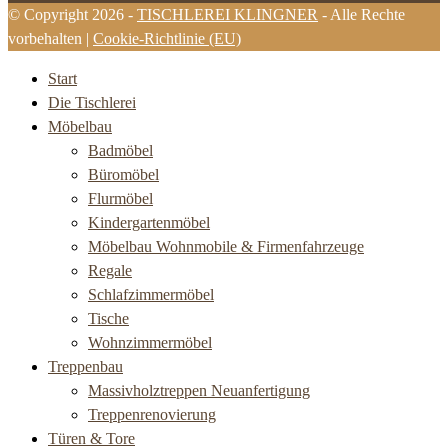
© Copyright 2026 -
TISCHLEREI KLINGNER
- Alle Rechte
vorbehalten |
Cookie-Richtlinie (EU)
Start
Die Tischlerei
Möbelbau
Badmöbel
Büromöbel
Flurmöbel
Kindergartenmöbel
Möbelbau Wohnmobile & Firmenfahrzeuge
Regale
Schlafzimmermöbel
Tische
Wohnzimmermöbel
Treppenbau
Massivholztreppen Neuanfertigung
Treppenrenovierung
Türen & Tore