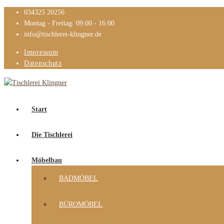
034325 20256
Montag - Freitag: 09:00 - 16:00
info@tischlerei-klingner.de
Impressum
Datenschutz
Start
Die Tischlerei
Möbelbau
BADMÖBEL
BÜROMÖBEL