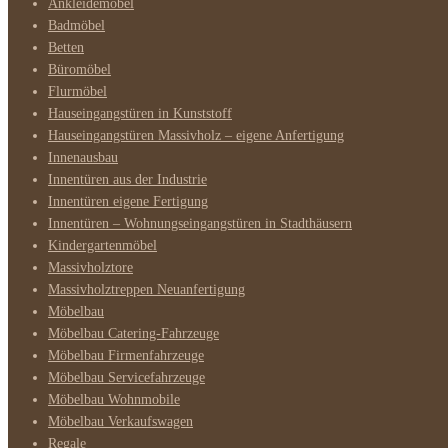
Ankleidemöbel
Badmöbel
Betten
Büromöbel
Flurmöbel
Hauseingangstüren in Kunststoff
Hauseingangstüren Massivholz – eigene Anfertigung
Innenausbau
Innentüren aus der Industrie
Innentüren eigene Fertigung
Innentüren – Wohnungseingangstüren in Stadthäusern
Kindergartenmöbel
Massivholztore
Massivholztreppen Neuanfertigung
Möbelbau
Möbelbau Catering-Fahrzeuge
Möbelbau Firmenfahrzeuge
Möbelbau Servicefahrzeuge
Möbelbau Wohnmobile
Möbelbau Verkaufswagen
Regale