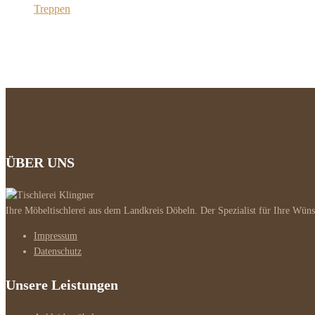
Treppen
Massivholztreppe Neuanfertigung
ÜBER UNS
Ihre Möbeltischlerei aus dem Landkreis Döbeln. Der Spezialist für Ihre Wüns
Impressum
Datenschutz
Unsere Leistungen