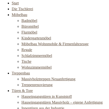
Start
Die Tischlerei
Möbelbau
Badmöbel
Büromöbel
Flurmöbel
Kindergartenmöbel
Möbelbau Wohnmobile & Firmenfahrzeuge
Regale
Schlafzimmermöbel
Tische
Wohnzimmermöbel
Treppenbau
Massivholztreppen Neuanfertigung
Treppenrenovierung
Türen & Tore
Hauseingangstüren in Kunststoff
Hauseingangstüren Massivholz – eigene Anfertigung
Innentüren aus der Industrie