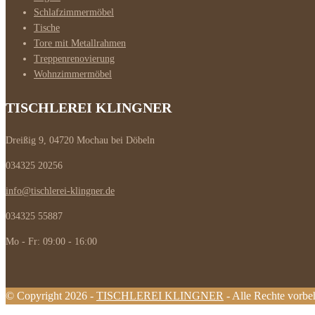
Schlafzimmermöbel
Tische
Tore mit Metallrahmen
Treppenrenovierung
Wohnzimmermöbel
TISCHLEREI KLINGNER
Dreißig 9, 04720 Mochau bei Döbeln
034325 20256
info@tischlerei-klingner.de
034325 55887
Mo - Fr: 09:00 - 16:00
© Copyright 2026 -
TISCHLEREI KLINGNER
- Alle Rechte vorbe