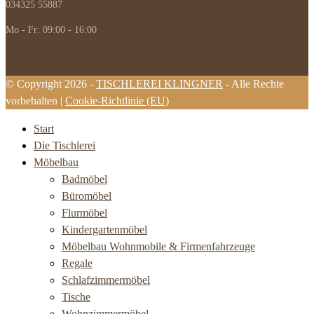
034325 55887
Mo - Fr: 09:00 - 16:00
© Copyright 2026 -
TISCHLEREI KLINGNER
- Alle Rechte
vorbehalten |
Cookie-Richtlinie (EU)
Start
Die Tischlerei
Möbelbau
Badmöbel
Büromöbel
Flurmöbel
Kindergartenmöbel
Möbelbau Wohnmobile & Firmenfahrzeuge
Regale
Schlafzimmermöbel
Tische
Wohnzimmermöbel