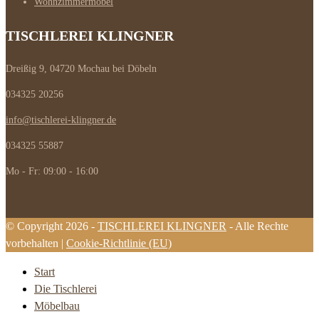
Wohnzimmermöbel
TISCHLEREI KLINGNER
Dreißig 9, 04720 Mochau bei Döbeln
034325 20256
info@tischlerei-klingner.de
034325 55887
Mo - Fr: 09:00 - 16:00
© Copyright 2026 -
TISCHLEREI KLINGNER
- Alle Rechte
vorbehalten |
Cookie-Richtlinie (EU)
Start
Die Tischlerei
Möbelbau