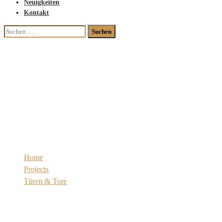
Neuigkeiten
Kontakt
Suchen
nach:
ZEG
Wohnungseingangstüren in
Stadthäusern
Home
Projects
Türen & Tore
ZEG Wohnungseingangstüren in Stadthäusern