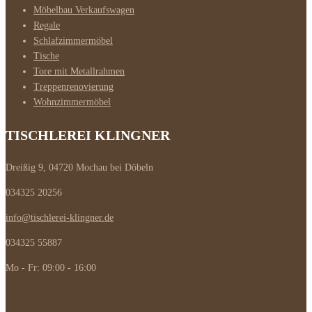
Möbelbau Verkaufswagen
Regale
Schlafzimmermöbel
Tische
Tore mit Metallrahmen
Treppenrenovierung
Wohnzimmermöbel
TISCHLEREI KLINGNER
Dreißig 9, 04720 Mochau bei Döbeln
034325 20256
info@tischlerei-klingner.de
034325 55887
Mo - Fr: 09:00 - 16:00