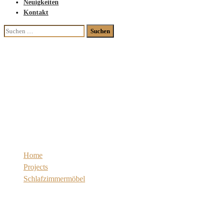
Neuigkeiten
Kontakt
Suchen
nach:
Schlafzimmerschrank
begehbar Innenansicht und
Schrankaufteilung
Home
Projects
Schlafzimmermöbel
Schlafzimmerschrank begehbar Innenansicht und
Schrankaufteilung