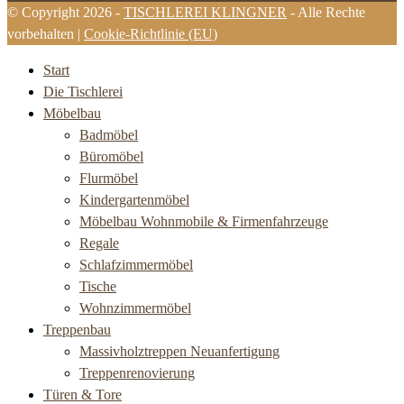
© Copyright 2026 -
TISCHLEREI KLINGNER
- Alle Rechte
vorbehalten |
Cookie-Richtlinie (EU)
Start
Die Tischlerei
Möbelbau
Badmöbel
Büromöbel
Flurmöbel
Kindergartenmöbel
Möbelbau Wohnmobile & Firmenfahrzeuge
Regale
Schlafzimmermöbel
Tische
Wohnzimmermöbel
Treppenbau
Massivholztreppen Neuanfertigung
Treppenrenovierung
Türen & Tore