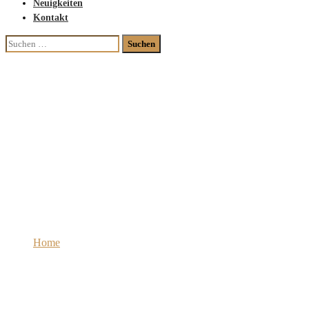
Neuigkeiten
Kontakt
Suchen
nach:
Schlafzimmermöbel aus
beschichteter Spanplatte –
Doppelbett und
Kleiderschrank
Home
Schlafzimmermöbel