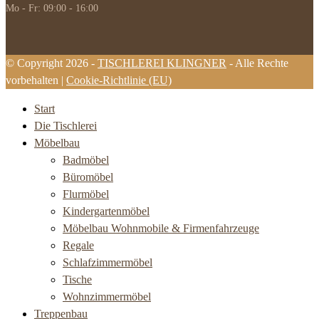
Mo - Fr: 09:00 - 16:00
© Copyright 2026 -
TISCHLEREI KLINGNER
- Alle Rechte
vorbehalten |
Cookie-Richtlinie (EU)
Start
Die Tischlerei
Möbelbau
Badmöbel
Büromöbel
Flurmöbel
Kindergartenmöbel
Möbelbau Wohnmobile & Firmenfahrzeuge
Regale
Schlafzimmermöbel
Tische
Wohnzimmermöbel
Treppenbau