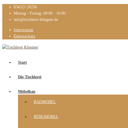
034325 20256
Montag - Freitag: 09:00 - 16:00
info@tischlerei-klingner.de
Impressum
Datenschutz
Start
Die Tischlerei
Möbelbau
BADMÖBEL
BÜROMÖBEL