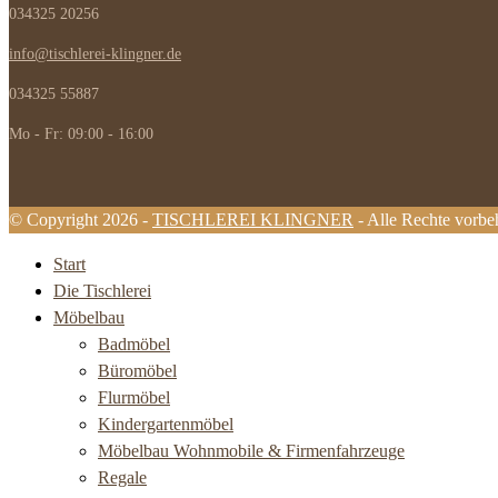
034325 20256
info@tischlerei-klingner.de
034325 55887
Mo - Fr: 09:00 - 16:00
© Copyright 2026 -
TISCHLEREI KLINGNER
- Alle Rechte vorbe
Start
Die Tischlerei
Möbelbau
Badmöbel
Büromöbel
Flurmöbel
Kindergartenmöbel
Möbelbau Wohnmobile & Firmenfahrzeuge
Regale