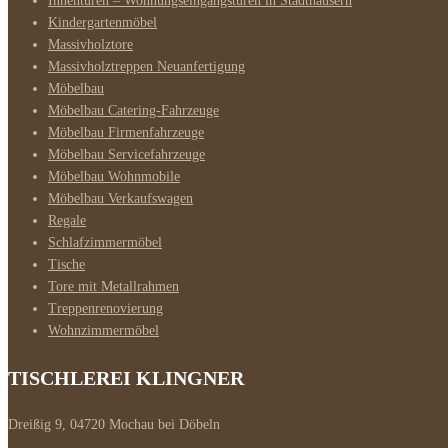
Innentüren – Wohnungseingangstüren in Stadthäusern
Kindergartenmöbel
Massivholztore
Massivholztreppen Neuanfertigung
Möbelbau
Möbelbau Catering-Fahrzeuge
Möbelbau Firmenfahrzeuge
Möbelbau Servicefahrzeuge
Möbelbau Wohnmobile
Möbelbau Verkaufswagen
Regale
Schlafzimmermöbel
Tische
Tore mit Metallrahmen
Treppenrenovierung
Wohnzimmermöbel
TISCHLEREI KLINGNER
Dreißig 9, 04720 Mochau bei Döbeln