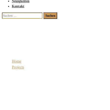
Neuigkeiten
Kontakt
Suchen
nach:
Bookcase Designs
Home
Projects
Bookcase Designs