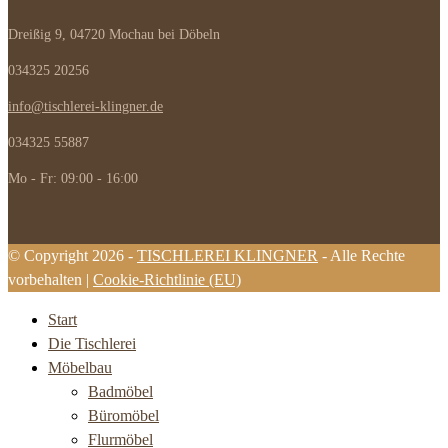
Dreißig 9, 04720 Mochau bei Döbeln
034325 20256
info@tischlerei-klingner.de
034325 55887
Mo - Fr: 09:00 - 16:00
© Copyright 2026 -
TISCHLEREI KLINGNER
- Alle Rechte
vorbehalten |
Cookie-Richtlinie (EU)
Start
Die Tischlerei
Möbelbau
Badmöbel
Büromöbel
Flurmöbel