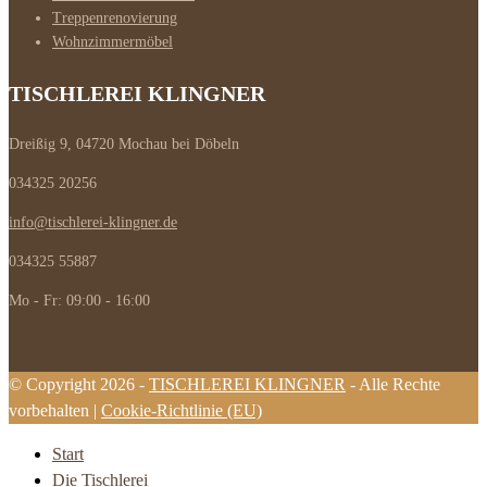
Treppenrenovierung
Wohnzimmermöbel
TISCHLEREI KLINGNER
Dreißig 9, 04720 Mochau bei Döbeln
034325 20256
info@tischlerei-klingner.de
034325 55887
Mo - Fr: 09:00 - 16:00
© Copyright 2026 -
TISCHLEREI KLINGNER
- Alle Rechte
vorbehalten |
Cookie-Richtlinie (EU)
Start
Die Tischlerei