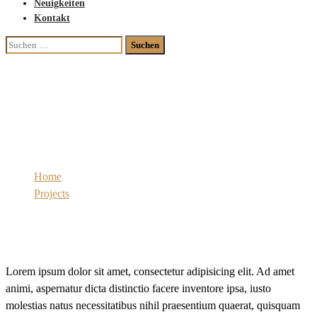
Neuigkeiten
Kontakt
Suchen
nach:
Interior Design
Home
Projects
Interior Design
Lorem ipsum dolor sit amet, consectetur adipisicing elit. Ad amet
animi, aspernatur dicta distinctio facere inventore ipsa, iusto
molestias natus necessitatibus nihil praesentium quaerat, quisquam